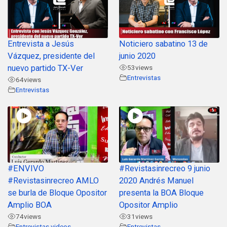
Entrevista a Jesús
Noticiero sabatino 13 de
Vázquez, presidente del
junio 2020
nuevo partido TX-Ver
53
views
Entrevistas
64
views
Entrevistas
#ENVIVO
#Revistasinrecreo 9 junio
#Revistasinrecreo AMLO
2020 Andrés Manuel
se burla de Bloque Opositor
presenta la BOA Bloque
Amplio BOA
Opositor Amplio
74
views
31
views
Entrevistas
,
videos
Entrevistas