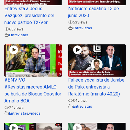
Entrevista a Jesús
Noticiero sabatino 13 de
Vázquez, presidente del
junio 2020
nuevo partido TX-Ver
53
views
Entrevistas
65
views
Entrevistas
#ENVIVO
Fallece vocalista de Jarabe
#Revistasinrecreo AMLO
de Palo, entrevista a
se burla de Bloque Opositor
Rafatómic (minuto 40:20)
Amplio BOA
34
views
Entrevistas
74
views
Entrevistas
,
videos