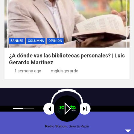
BANNER
COLUMNA
OPINION
¿A dónde van las bibliotecas personales? | Luis
Gerardo Martínez
1 semana ago
mgluisgerardo
Radio Station:
Selecta Radio
Copyright © All rights reserved | Theme by
MantraBrain