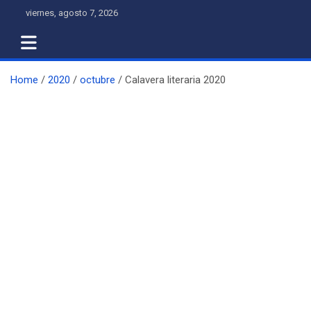
Skip
viernes, agosto 7, 2026
to
content
Home
2020
octubre
Calavera literaria 2020