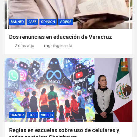
BANNER
CAFE
OPINION
VIDEOS
Dos renuncias en educación de Veracruz
2 días ago
mgluisgerardo
BANNER
CAFE
VIDEOS
Reglas en escuelas sobre uso de celulares y