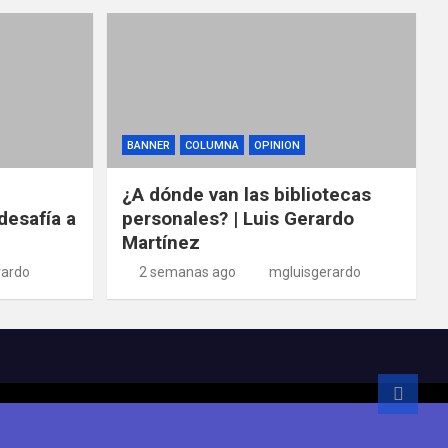
BANNER
COLUMNA
OPINION
¿A dónde van las bibliotecas
desafía a
personales? | Luis Gerardo
Martínez
rardo
2 semanas ago
mgluisgerardo