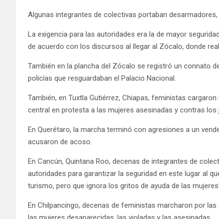
Algunas integrantes de colectivas portaban desarmadores, pa
La exigencia para las autoridades era la de mayor segurida
de acuerdo con los discursos al llegar al Zócalo, donde real
También en la plancha del Zócalo se registró un connato 
policías que resguardaban el Palacio Nacional.
También, en Tuxtla Gutiérrez, Chiapas, feministas cargaron
central en protesta a las mujeres asesinadas y contras los 
En Querétaro, la marcha terminó con agresiones a un vended
acusaron de acoso.
En Cancún, Quintana Roo, decenas de integrantes de colect
autoridades para garantizar la seguridad en este lugar al q
turismo, pero que ignora los gritos de ayuda de las mujeres
En Chilpancingo, decenas de feministas marcharon por las c
las mujeres desaparecidas, las violadas y las asesinadas.