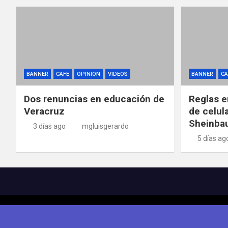
BANNER
CAFE
OPINION
VIDEOS
BANNER
CA
Dos renuncias en educación de
Reglas e
Veracruz
de celul
Sheinba
3 días ago
mgluisgerardo
5 días ag