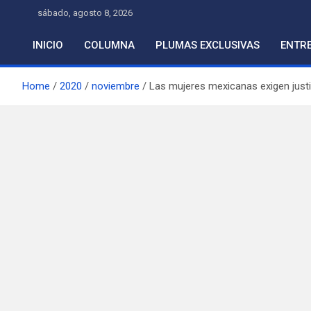
Skip
sábado, agosto 8, 2026
to
content
INICIO
COLUMNA
PLUMAS EXCLUSIVAS
ENTRE
Home
2020
noviembre
Las mujeres mexicanas exigen justic