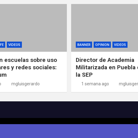
FE
VIDEOS
BANNER
OPINION
VIDEOS
n escuelas sobre uso
Director de Academia
ares y redes sociales:
Militarizada en Puebla 
um
la SEP
o
mgluisgerardo
1 semana ago
mgluisge