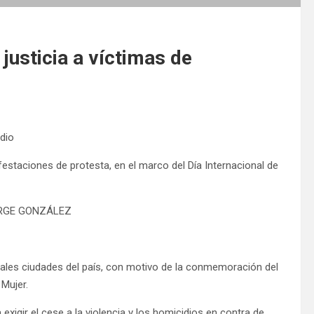
justicia a víctimas de
idio
estaciones de protesta, en el marco del Día Internacional de
JORGE GONZÁLEZ
pales ciudades del país, con motivo de la conmemoración del
 Mujer.
exigir el cese a la violencia y los homicidios en contra de