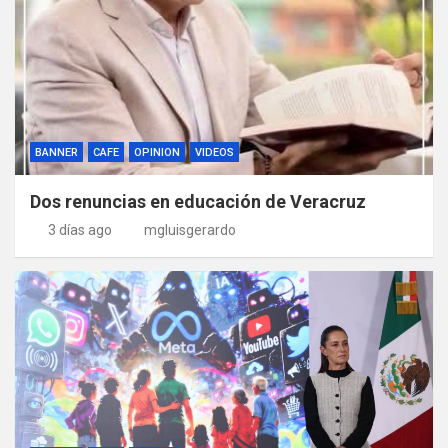
BANNER
CAFE
OPINION
VIDEOS
Dos renuncias en educación de Veracruz
3 días ago
mgluisgerardo