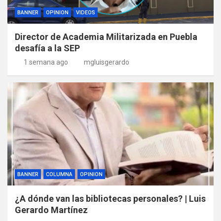
BANNER
OPINION
VIDEOS
Director de Academia Militarizada en Puebla
desafía a la SEP
1 semana ago
mgluisgerardo
BANNER
COLUMNA
OPINION
¿A dónde van las bibliotecas personales? | Luis
Gerardo Martínez