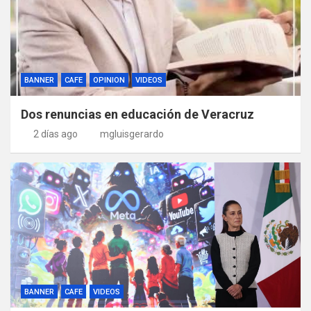
BANNER
CAFE
OPINION
VIDEOS
Dos renuncias en educación de Veracruz
2 días ago
mgluisgerardo
BANNER
CAFE
VIDEOS