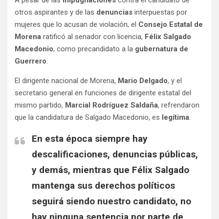
A pesar de las
impugnaciones
contra el candidato de
otros aspirantes y de las
denuncias
interpuestas por
mujeres que lo acusan de violación, el
Consejo Estatal de
Morena
ratificó al senador con licencia,
Félix Salgado
Macedonio
, como precandidato a la
gubernatura de
Guerrero
.
El dirigente nacional de Morena,
Mario Delgado
, y el
secretario general en funciones de dirigente estatal del
mismo partido,
Marcial Rodríguez Saldaña
, refrendaron
que la candidatura de Salgado Macedonio, es
legítima
.
En esta época siempre hay
descalificaciones, denuncias públicas,
y demás, mientras que Félix Salgado
mantenga sus derechos políticos
seguirá siendo nuestro candidato, no
hay ninguna sentencia por parte de