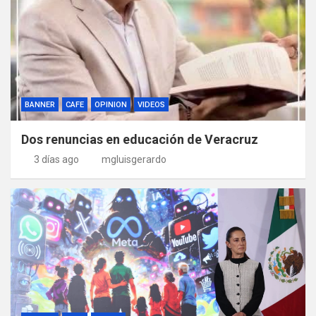
BANNER
CAFE
OPINION
VIDEOS
Dos renuncias en educación de Veracruz
3 días ago
mgluisgerardo