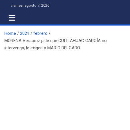
Skip
viernes, agosto 7, 2026
to
content
Home
2021
febrero
MORENA Veracruz pide que CUITLAHUAC GARCÍA no
intervenga; le exigen a MARIO DELGADO