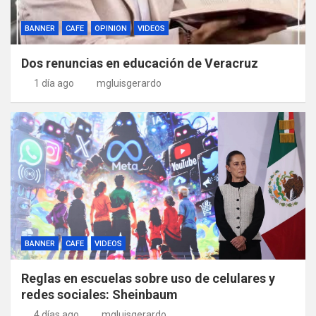
BANNER
CAFE
OPINION
VIDEOS
Dos renuncias en educación de Veracruz
1 día ago
mgluisgerardo
BANNER
CAFE
VIDEOS
Reglas en escuelas sobre uso de celulares y
redes sociales: Sheinbaum
4 días ago
mgluisgerardo