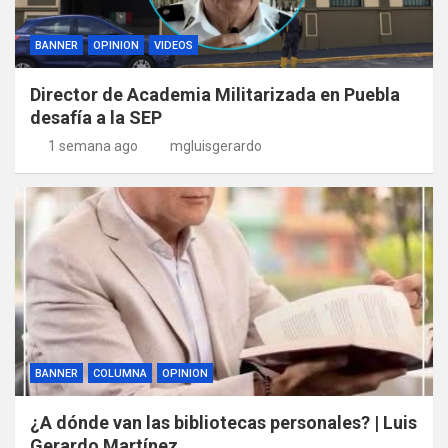
BANNER
OPINION
VIDEOS
Director de Academia Militarizada en Puebla
desafía a la SEP
1 semana ago
mgluisgerardo
BANNER
COLUMNA
OPINION
¿A dónde van las bibliotecas personales? | Luis
Gerardo Martínez