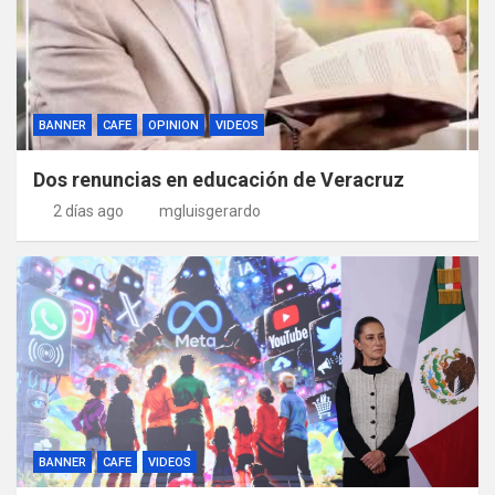
BANNER
CAFE
OPINION
VIDEOS
Dos renuncias en educación de Veracruz
2 días ago
mgluisgerardo
BANNER
CAFE
VIDEOS