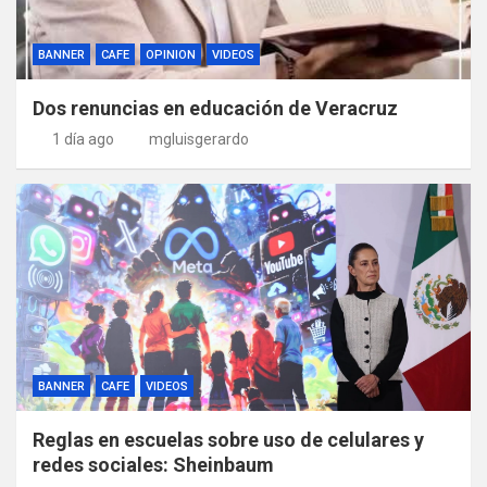
BANNER
CAFE
OPINION
VIDEOS
Dos renuncias en educación de Veracruz
1 día ago
mgluisgerardo
BANNER
CAFE
VIDEOS
Reglas en escuelas sobre uso de celulares y
redes sociales: Sheinbaum