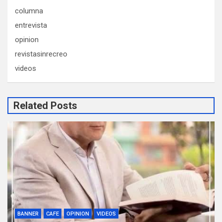
columna
entrevista
opinion
revistasinrecreo
videos
Related Posts
BANNER
CAFE
OPINION
VIDEOS