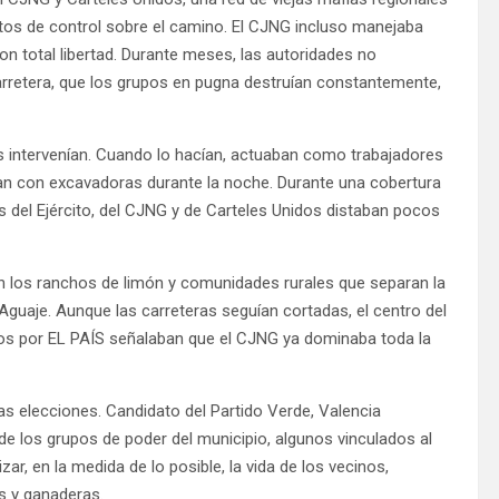
tos de control sobre el camino. El CJNG incluso manejaba
con total libertad. Durante meses, las autoridades no
carretera, que los grupos en pugna destruían constantemente,
as intervenían. Cuando lo hacían, actuaban como trabajadores
ban con excavadoras durante la noche. Durante una cobertura
s del Ejército, del CJNG y de Carteles Unidos distaban pocos
o en los ranchos de limón y comunidades rurales que separan la
guaje. Aunque las carreteras seguían cortadas, el centro del
tados por EL PAÍS señalaban que el CJNG ya dominaba toda la
las elecciones. Candidato del Partido Verde, Valencia
de los grupos de poder del municipio, algunos vinculados al
ar, en la medida de lo posible, la vida de los vecinos,
as y ganaderas.