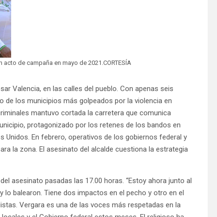
te un acto de campaña en mayo de 2021.CORTESÍA
ésar Valencia, en las calles del pueblo. Con apenas seis
 de los municipios más golpeados por la violencia en
 criminales mantuvo cortada la carretera que comunica
 municipio, protagonizado por los retenes de los bandos en
s Unidos. En febrero, operativos de los gobiernos federal y
ara la zona. El asesinato del alcalde cuestiona la estrategia
 del asesinato pasadas las 17.00 horas. “Estoy ahora junto al
 y lo balearon. Tiene dos impactos en el pecho y otro en el
distas. Vergara es una de las voces más respetadas en la
 locales y el Gobierno federal estos meses. El religioso ha