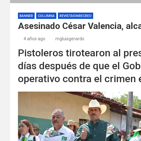
BANNER
COLUMNA
REVISTASINRECREO
Asesinado César Valencia, alca
4 años ago
mgluisgerardo
Pistoleros tirotearon al pr
días después de que el Gobi
operativo contra el crimen 