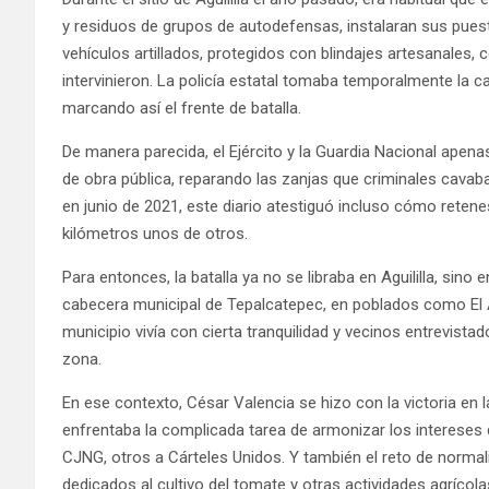
y residuos de grupos de autodefensas, instalaran sus pues
vehículos artillados, protegidos con blindajes artesanales, 
intervinieron. La policía estatal tomaba temporalmente la 
marcando así el frente de batalla.
De manera parecida, el Ejército y la Guardia Nacional apen
de obra pública, reparando las zanjas que criminales cava
en junio de 2021, este diario atestiguó incluso cómo retene
kilómetros unos de otros.
Para entonces, la batalla ya no se libraba en Aguililla, sin
cabecera municipal de Tepalcatepec, en poblados como El A
municipio vivía con cierta tranquilidad y vecinos entrevis
zona.
En ese contexto, César Valencia se hizo con la victoria en 
enfrentaba la complicada tarea de armonizar los intereses 
CJNG, otros a Cárteles Unidos. Y también el reto de normaliz
dedicados al cultivo del tomate y otras actividades agrícol