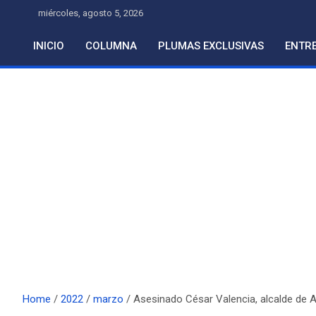
Skip
miércoles, agosto 5, 2026
to
content
INICIO
COLUMNA
PLUMAS EXCLUSIVAS
ENTRE
Home
2022
marzo
Asesinado César Valencia, alcalde de Ag