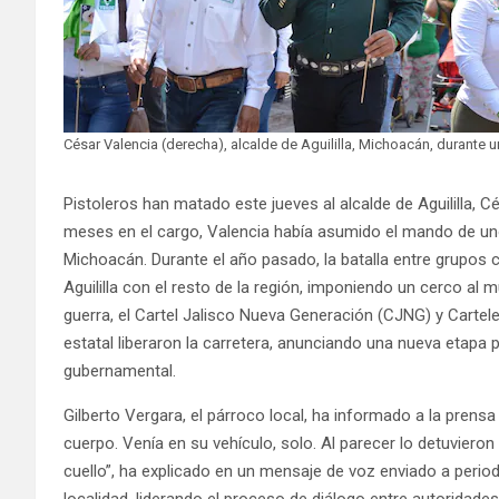
César Valencia (derecha), alcalde de Aguililla, Michoacán, duran
Pistoleros han matado este jueves al alcalde de Aguililla, C
meses en el cargo, Valencia había asumido el mando de uno
Michoacán. Durante el año pasado, la batalla entre grupos
Aguililla con el resto de la región, imponiendo un cerco al
guerra, el Cartel Jalisco Nueva Generación (CJNG) y Cartele
estatal liberaron la carretera, anunciando una nueva etapa p
gubernamental.
Gilberto Vergara, el párroco local, ha informado a la prensa
cuerpo. Venía en su vehículo, solo. Al parecer lo detuvieron
cuello”, ha explicado en un mensaje de voz enviado a perio
localidad, liderando el proceso de diálogo entre autoridades