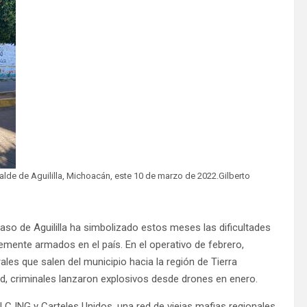
alde de Aguililla, Michoacán, este 10 de marzo de 2022.Gilberto
aso de Aguililla ha simbolizado estos meses las dificultades
emente armados en el país. En el operativo de febrero,
les que salen del municipio hacia la región de Tierra
ad, criminales lanzaron explosivos desde drones en enero.
 el CJNG y Carteles Unidos, una red de viejas mafias regionales