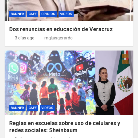
BANNER
CAFE
OPINION
VIDEOS
Dos renuncias en educación de Veracruz
3 días ago
mgluisgerardo
BANNER
CAFE
VIDEOS
Reglas en escuelas sobre uso de celulares y
redes sociales: Sheinbaum