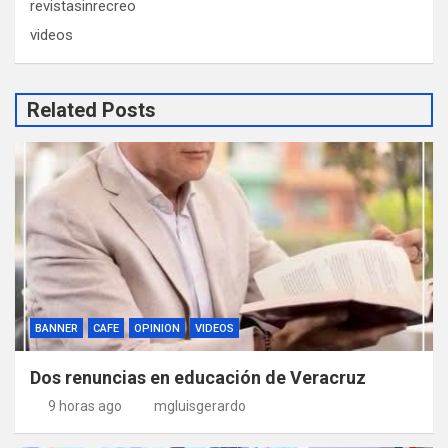
revistasinrecreo
videos
Related Posts
BANNER
CAFE
OPINION
VIDEOS
Dos renuncias en educación de Veracruz
9 horas ago
mgluisgerardo