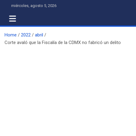
Skip
miércoles, agosto 5, 2026
to
content
Home
2022
abril
Corte avaló que la Fiscalía de la CDMX no fabricó un delito