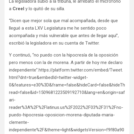
La legisladora subió a la tribuna, le arrebató el micrófono
a
Creel
y lo quitó de su silla.
“Dicen que mejor sola que mal acompañada, desde que
llegué a esta LXV Legislatura me he sentido poco
acompañada y más vulnerable que antes de llegar aquí”,
escribió la legisladora en su cuenta de Twitter.
Y continuó, “no puedo con la hipocresía de la oposición
pero menos con la de morena. A partir de hoy me declaro
independiente”.https://platform.twitter.com/embed/Tweet.
html?dnt=true&embedId=twitter-widget-
0&features=e30%3D&frame=false&hideCard=false&hideTh
read=false&id=1509681223509192710&lang=en&origin=saf
ari-
reader%3A%2F%2Flatinus.us%2F2022%2F03%2F31%2Fno-
puedo-hipocresia-oposicion-morena-diputada-maria-
clemente-
independiente%2F&theme=light&widgetsVersion=f9f80a90