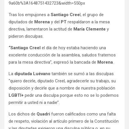
9a60b%3A1648751432723&width=550px
Tras los empujones a
Santiago Cree
l, el grupo de
diputados de
Morena
y del
PT
respaldaron a la mesa
directiva, lamentaron la actitud de
María Clemente
y
pidieron disculpas.
“Santiago Creel
el día de hoy estaba haciendo una
excelente conducción de la asamblea, saludos fraternos
para la mesa directiva”, expresó la bancada de
Morena
.
La
diputada
Luévano
también se sumó a las disculpas
“quiero decirle, diputado Creel, agradecerle su trabajo, su
disposición y decirle que a nombre de nuestra población
LGBTI+
pedir una disculpa porque esto no se lo podemos
permitir a usted ni a nadie”.
Los dichos de
Quadri
fueron calificados como una falta
de respeto, violación al artículo primero de la Constitución
y las diputadas exigieron una disculpa pública o, en su