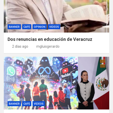
BANNER
CAFE
OPINION
VIDEOS
Dos renuncias en educación de Veracruz
2 días ago
mgluisgerardo
BANNER
CAFE
VIDEOS