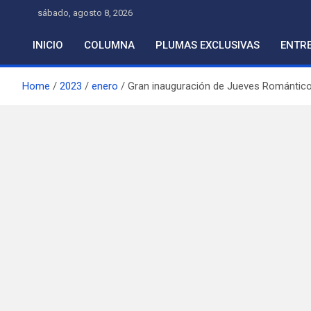
Skip
sábado, agosto 8, 2026
to
content
INICIO
COLUMNA
PLUMAS EXCLUSIVAS
ENTRE
Home
2023
enero
Gran inauguración de Jueves Romántico