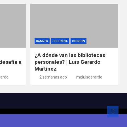
BANNER
COLUMNA
OPINION
¿A dónde van las bibliotecas
desafía a
personales? | Luis Gerardo
Martínez
rardo
2 semanas ago
mgluisgerardo