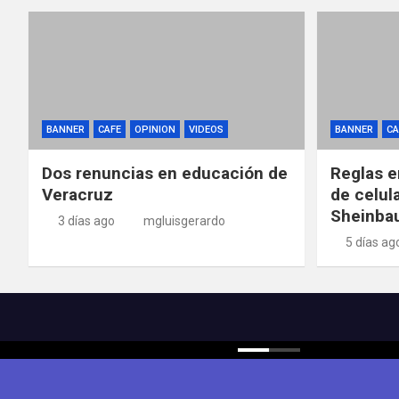
BANNER
CAFE
OPINION
VIDEOS
BANNER
CA
Dos renuncias en educación de
Reglas e
Veracruz
de celul
Sheinba
3 días ago
mgluisgerardo
5 días ag