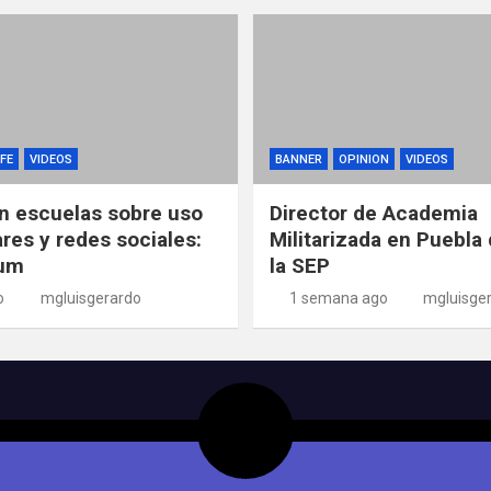
FE
VIDEOS
BANNER
OPINION
VIDEOS
n escuelas sobre uso
Director de Academia
ares y redes sociales:
Militarizada en Puebla 
um
la SEP
o
mgluisgerardo
1 semana ago
mgluisge