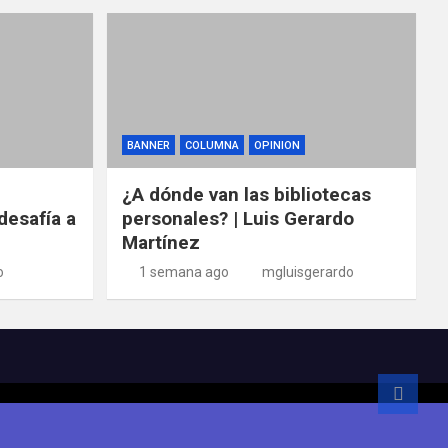
BANNER
COLUMNA
OPINION
¿A dónde van las bibliotecas
desafía a
personales? | Luis Gerardo
Martínez
o
1 semana ago
mgluisgerardo