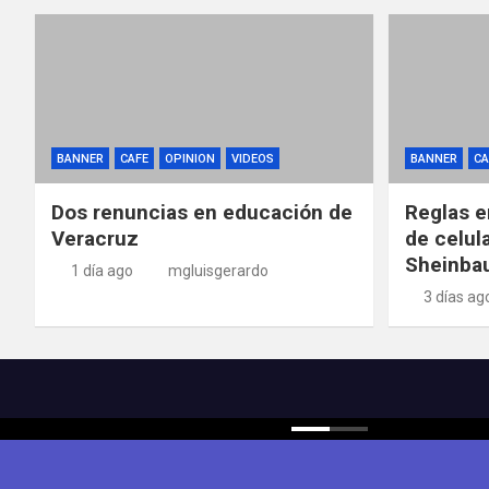
BANNER
CAFE
OPINION
VIDEOS
BANNER
CA
Dos renuncias en educación de
Reglas e
Veracruz
de celul
Sheinba
1 día ago
mgluisgerardo
3 días ag