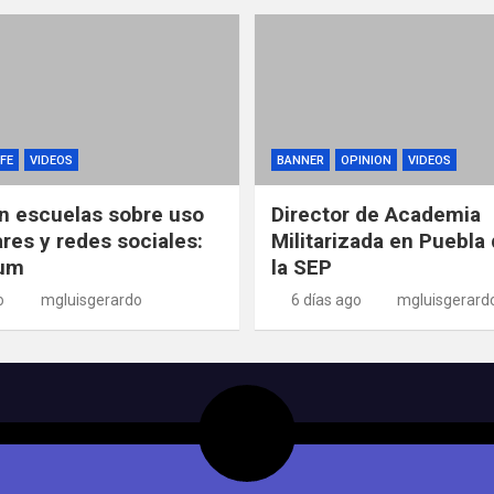
FE
VIDEOS
BANNER
OPINION
VIDEOS
n escuelas sobre uso
Director de Academia
ares y redes sociales:
Militarizada en Puebla 
um
la SEP
o
mgluisgerardo
6 días ago
mgluisgerard