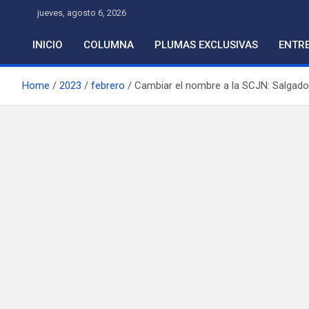
Skip
jueves, agosto 6, 2026
to
content
INICIO
COLUMNA
PLUMAS EXCLUSIVAS
ENTRE
Home
2023
febrero
Cambiar el nombre a la SCJN: Salgado