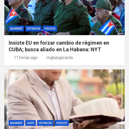
BANNER
OPINION
VIDEOS
Insiste EU en forzar cambio de régimen en
CUBA; busca aliado en La Habana: NYT
11 horas ago
mgluisgerardo
BANNER
CAFE
OPINION
VIDEOS