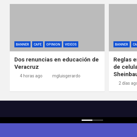
BANNER
CAFE
OPINION
VIDEOS
BANNER
CA
Dos renuncias en educación de
Reglas e
Veracruz
de celul
Sheinba
4 horas ago
mgluisgerardo
2 días ag