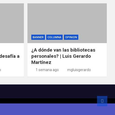
BANNER
COLUMNA
OPINION
¿A dónde van las bibliotecas
desafía a
personales? | Luis Gerardo
Martínez
o
1 semana ago
mgluisgerardo