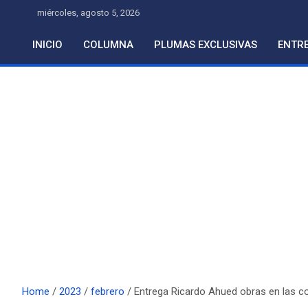
Skip
miércoles, agosto 5, 2026
to
content
INICIO
COLUMNA
PLUMAS EXCLUSIVAS
ENTRE
Home
2023
febrero
Entrega Ricardo Ahued obras en las c