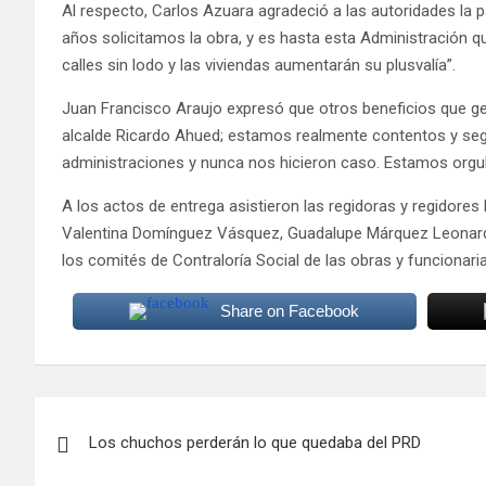
Al respecto, Carlos Azuara agradeció a las autoridades la 
años solicitamos la obra, y es hasta esta Administración qu
calles sin lodo y las viviendas aumentarán su plusvalía”.
Juan Francisco Araujo expresó que otros beneficios que gen
alcalde Ricardo Ahued; estamos realmente contentos y seg
administraciones y nunca nos hicieron caso. Estamos orgull
A los actos de entrega asistieron las regidoras y regidore
Valentina Domínguez Vásquez, Guadalupe Márquez Leonardo
los comités de Contraloría Social de las obras y funcionari
Share on Facebook
Navegación
Los chuchos perderán lo que quedaba del PRD
de