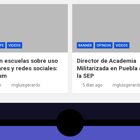
FE
VIDEOS
BANNER
OPINION
VIDEOS
n escuelas sobre uso
Director de Academia
ares y redes sociales:
Militarizada en Puebla 
um
la SEP
o
mgluisgerardo
5 días ago
mgluisgerard