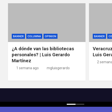
BANNER
COLUMNA
OPINION
BANNER
C
¿A dónde van las bibliotecas
Veracruz
personales? | Luis Gerardo
Luis Ger
Martínez
2 semana
1 semana ago
mgluisgerardo