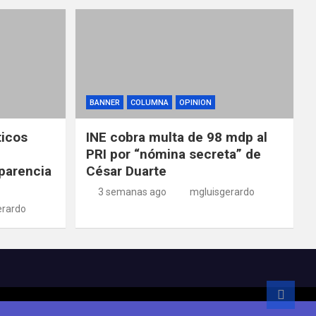
BANNER
COLUMNA
OPINION
ticos
INE cobra multa de 98 mdp al
PRI por “nómina secreta” de
parencia
César Duarte
3 semanas ago
mgluisgerardo
erardo