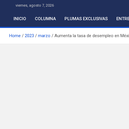
Skip
viernes, agosto 7, 2026
to
content
INICIO
COLUMNA
PLUMAS EXCLUSIVAS
ENTRE
Home
2023
marzo
Aumenta la tasa de desempleo en Méx