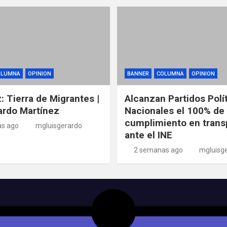
OLUMNA
OPINION
BANNER
COLUMNA
OPINION
: Tierra de Migrantes |
Alcanzan Partidos Polí
ardo Martínez
Nacionales el 100% de
cumplimiento en trans
s ago
mgluisgerardo
ante el INE
2 semanas ago
mgluisg