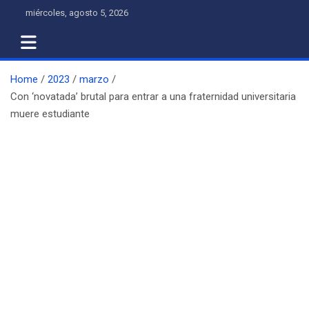
Skip
miércoles, agosto 5, 2026
to
content
Home
2023
marzo
Con ‘novatada’ brutal para entrar a una fraternidad universitaria
muere estudiante