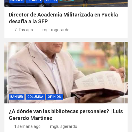
BANNER
OPINION
VIDEOS
Director de Academia Militarizada en Puebla
desafía a la SEP
7 días ago
mgluisgerardo
BANNER
COLUMNA
OPINION
¿A dónde van las bibliotecas personales? | Luis
Gerardo Martínez
1 semana ago
mgluisgerardo