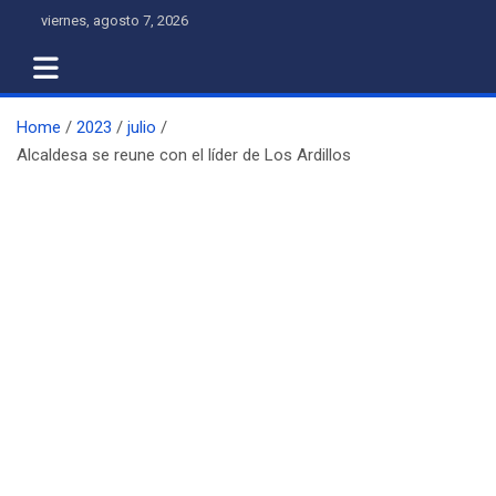
Skip
viernes, agosto 7, 2026
to
content
Home
2023
julio
Alcaldesa se reune con el líder de Los Ardillos