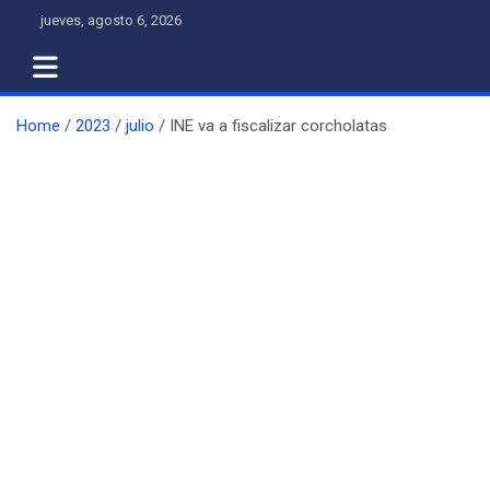
Skip
jueves, agosto 6, 2026
to
content
Home
2023
julio
INE va a fiscalizar corcholatas