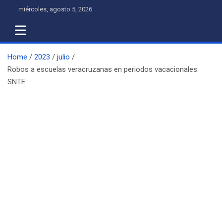
Skip
miércoles, agosto 5, 2026
to
content
Home
2023
julio
Robos a escuelas veracruzanas en periodos vacacionales:
SNTE