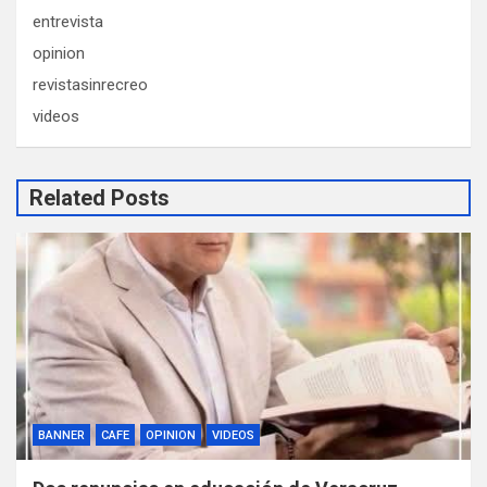
entrevista
opinion
revistasinrecreo
videos
Related Posts
BANNER
CAFE
OPINION
VIDEOS