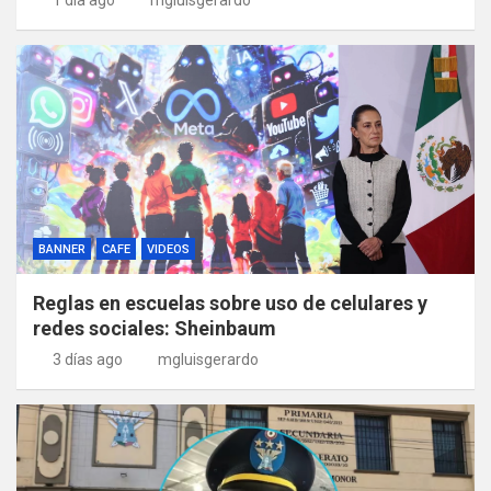
1 día ago
mgluisgerardo
BANNER
CAFE
VIDEOS
Reglas en escuelas sobre uso de celulares y
redes sociales: Sheinbaum
3 días ago
mgluisgerardo