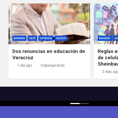
BANNER
CAFE
OPINION
VIDEOS
BANNER
CA
Dos renuncias en educación de
Reglas e
Veracruz
de celul
Sheinba
1 día ago
mgluisgerardo
3 días ag