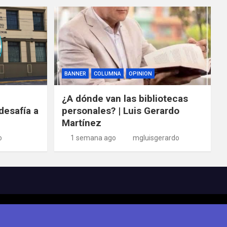
BANNER
COLUMNA
OPINION
¿A dónde van las bibliotecas
desafía a
personales? | Luis Gerardo
Martínez
o
1 semana ago
mgluisgerardo