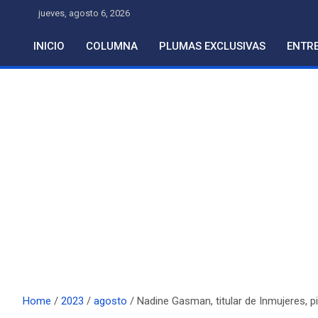
Skip
jueves, agosto 6, 2026
to
content
INICIO
COLUMNA
PLUMAS EXCLUSIVAS
ENTRE
Home
2023
agosto
Nadine Gasman, titular de Inmujeres, p