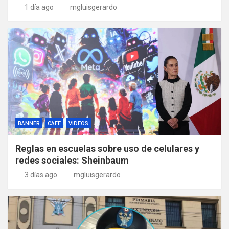
1 día ago
mgluisgerardo
BANNER
CAFE
VIDEOS
Reglas en escuelas sobre uso de celulares y
redes sociales: Sheinbaum
3 días ago
mgluisgerardo