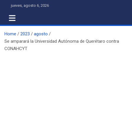
Skip
jueves, agosto 6, 2026
to
content
Home
2023
agosto
Se amparará la Universidad Autónoma de Querétaro contra
CONAHCYT