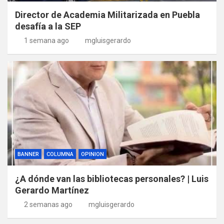
Director de Academia Militarizada en Puebla
desafía a la SEP
1 semana ago
mgluisgerardo
BANNER
COLUMNA
OPINION
¿A dónde van las bibliotecas personales? | Luis
Gerardo Martínez
2 semanas ago
mgluisgerardo