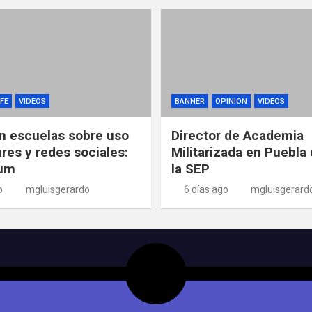
FE
VIDEOS
BANNER
OPINION
VIDEOS
n escuelas sobre uso
Director de Academia
ares y redes sociales:
Militarizada en Puebla 
um
la SEP
o
mgluisgerardo
6 días ago
mgluisgerard