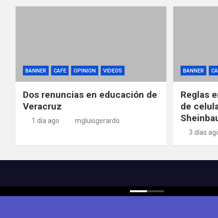
BANNER
CAFE
OPINION
VIDEOS
BANNER
CA
Dos renuncias en educación de
Reglas e
Veracruz
de celul
Sheinba
1 día ago
mgluisgerardo
3 días ag