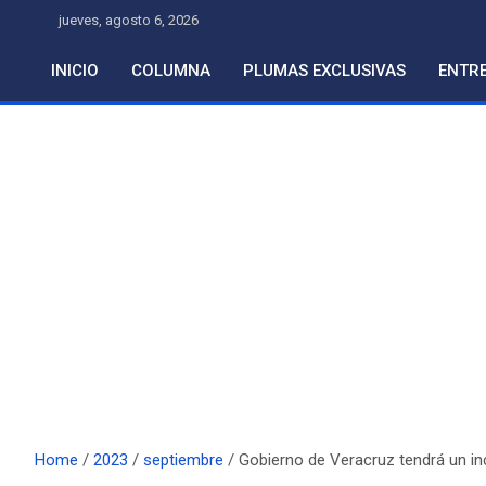
Skip
jueves, agosto 6, 2026
to
content
INICIO
COLUMNA
PLUMAS EXCLUSIVAS
ENTRE
Home
2023
septiembre
Gobierno de Veracruz tendrá un i