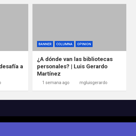
BANNER
COLUMNA
OPINION
¿A dónde van las bibliotecas
desafía a
personales? | Luis Gerardo
Martínez
o
1 semana ago
mgluisgerardo