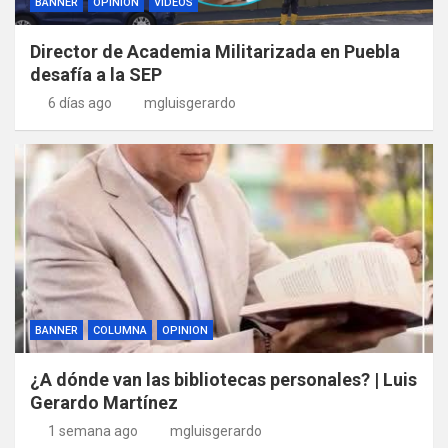
BANNER
OPINION
VIDEOS
Director de Academia Militarizada en Puebla
desafía a la SEP
6 días ago
mgluisgerardo
BANNER
COLUMNA
OPINION
¿A dónde van las bibliotecas personales? | Luis
Gerardo Martínez
1 semana ago
mgluisgerardo