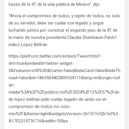
bases de la 4T de la vida pública de México”, dijo.
“Ahora el compromiso de todos, y repito de todos, no solo
de su servidor, debe ser cuidar ese legado y seguir
luchando juntos por construir el segundo piso de la 4T de
la mano de nuestra presidenta Claudia Sheinbaum Pardo”,
indicó López Beltrán.
https://platform.twitter.com/embed/Tweet.html?
dnt=true&embedId=twitter-widget-
0&features=e30%3D&frame=false&hideCard=false&hideTh
read=false&id=1865504402800554111&lang=en&origin=saf
ari-
reader%3A%2F%2Fpolitico.mx%2F2024%2F12%2F07%2Fan
dy-lopez-beltran-pide-cuidar-legado-de-amlo-es-el-
compromiso-de-todos-no-solo-
mio%2F&theme=light&widgetsVersion=2615f7e52b7e0%3
A1702314776716&width=550px