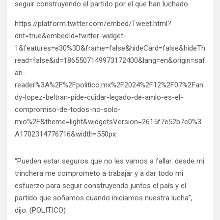
seguir construyendo el partido por el que han luchado.
https://platform.twitter.com/embed/Tweet.html?
dnt=true&embedId=twitter-widget-
1&features=e30%3D&frame=false&hideCard=false&hideTh
read=false&id=1865507149973172400&lang=en&origin=saf
ari-
reader%3A%2F%2Fpolitico.mx%2F2024%2F12%2F07%2Fan
dy-lopez-beltran-pide-cuidar-legado-de-amlo-es-el-
compromiso-de-todos-no-solo-
mio%2F&theme=light&widgetsVersion=2615f7e52b7e0%3
A1702314776716&width=550px
“Pueden estar seguros que no les vamos a fallar. desde mi
trinchera me comprometo a trabajar y a dar todo mi
esfuerzo para seguir construyendo juntos el país y el
partido que soñamos cuando iniciamos nuestra lucha”,
dijo. (POLITICO)