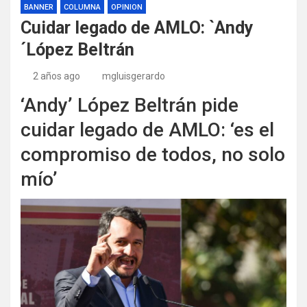
BANNER
COLUMNA
OPINION
Cuidar legado de AMLO: `Andy
´López Beltrán
2 años ago
mgluisgerardo
‘Andy’ López Beltrán pide
cuidar legado de AMLO: ‘es el
compromiso de todos, no solo
mío’