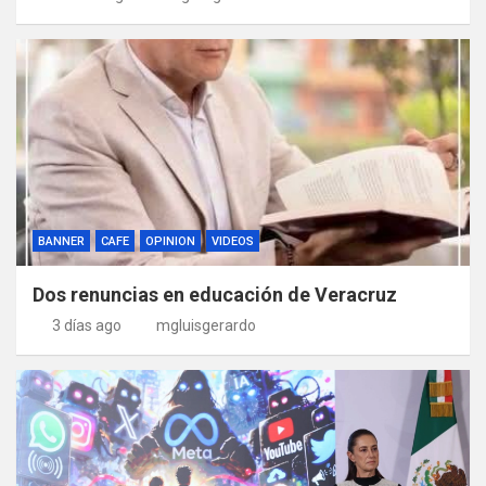
BANNER
CAFE
OPINION
VIDEOS
Dos renuncias en educación de Veracruz
3 días ago
mgluisgerardo