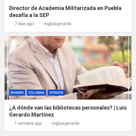
Director de Academia Militarizada en Puebla
desafía a la SEP
7 días ago
mgluisgerardo
BANNER
COLUMNA
OPINION
¿A dónde van las bibliotecas personales? | Luis
Gerardo Martínez
1 semana ago
mgluisgerardo