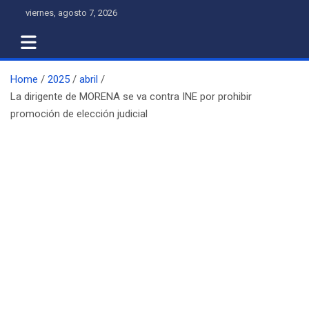
Skip
viernes, agosto 7, 2026
to
content
Home
2025
abril
La dirigente de MORENA se va contra INE por prohibir
promoción de elección judicial