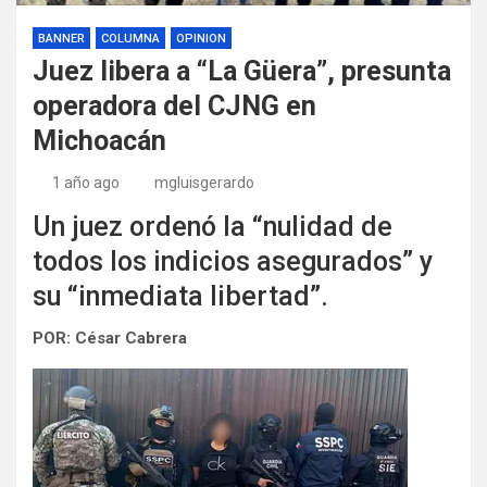
BANNER
COLUMNA
OPINION
Juez libera a “La Güera”, presunta
operadora del CJNG en
Michoacán
1 año ago
mgluisgerardo
Un juez ordenó la “nulidad de
todos los indicios asegurados” y
su “inmediata libertad”.
POR: César Cabrera