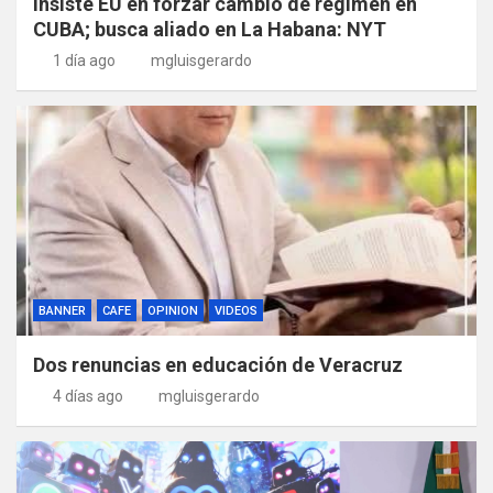
Insiste EU en forzar cambio de régimen en
CUBA; busca aliado en La Habana: NYT
1 día ago
mgluisgerardo
BANNER
CAFE
OPINION
VIDEOS
Dos renuncias en educación de Veracruz
4 días ago
mgluisgerardo