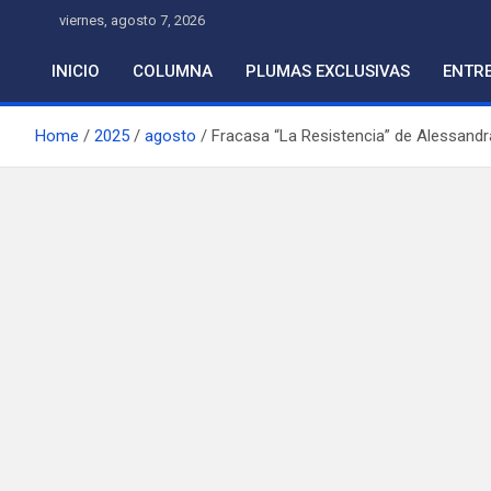
Skip
viernes, agosto 7, 2026
to
content
INICIO
COLUMNA
PLUMAS EXCLUSIVAS
ENTRE
Home
2025
agosto
Fracasa “La Resistencia” de Alessandr