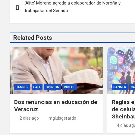
‘Alito’ Moreno agrede a colaborador de Noroña y
de
trabajador del Senado
entradas
Related Posts
BANNER
CAFE
OPINION
VIDEOS
BANNER
CA
Dos renuncias en educación de
Reglas e
Veracruz
de celul
Sheinba
2 días ago
mgluisgerardo
4 días ag