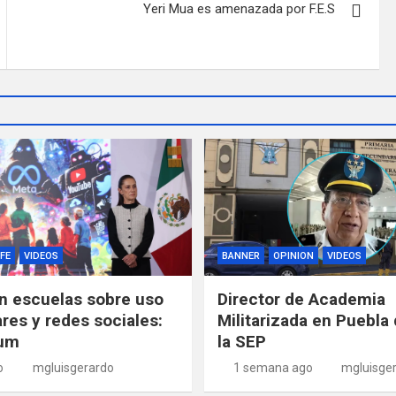
Yeri Mua es amenazada por F.E.S
FE
VIDEOS
BANNER
OPINION
VIDEOS
n escuelas sobre uso
Director de Academia
ares y redes sociales:
Militarizada en Puebla 
um
la SEP
o
mgluisgerardo
1 semana ago
mgluisge