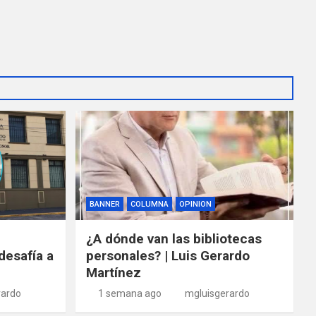
BANNER
COLUMNA
OPINION
¿A dónde van las bibliotecas
desafía a
personales? | Luis Gerardo
Martínez
rardo
1 semana ago
mgluisgerardo