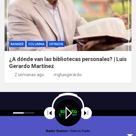
BANNER
COLUMNA
OPINION
¿A dónde van las bibliotecas personales? | Luis
Gerardo Martínez
2 semanas ago
mgluisgerardo
Radio Station:
Selecta Radio
Copyright © All rights reserved | Theme by
MantraBrain