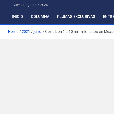
Skip
viernes, agosto 7, 2026
to
content
INICIO
COLUMNA
PLUMAS EXCLUSIVAS
ENTRE
Home
2021
junio
Covid borró a 10 mil millonarios en Méxi