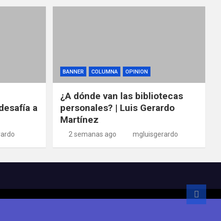
BANNER
COLUMNA
OPINION
¿A dónde van las bibliotecas
desafía a
personales? | Luis Gerardo
Martínez
rardo
2 semanas ago
mgluisgerardo