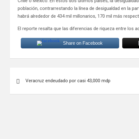
Chile o México. En estos dos últimos países, la desigualdad
población, contrarrestando la línea de desigualdad en la pa
habrá alrededor de 434 mil millonarios, 170 mil más respect
El reporte resalta que las diferencias de riqueza entre lo
Share on Facebook
Navegación
Veracruz endeudado por casi 43,000 mdp
de
entradas