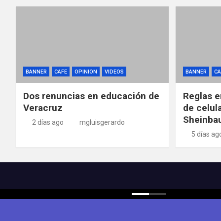
BANNER
CAFE
OPINION
VIDEOS
BANNER
CA
Dos renuncias en educación de
Reglas e
Veracruz
de celul
Sheinba
2 días ago
mgluisgerardo
5 días ag