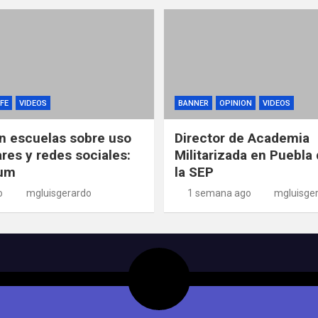
FE
VIDEOS
BANNER
OPINION
VIDEOS
n escuelas sobre uso
Director de Academia
ares y redes sociales:
Militarizada en Puebla 
um
la SEP
o
mgluisgerardo
1 semana ago
mgluisge