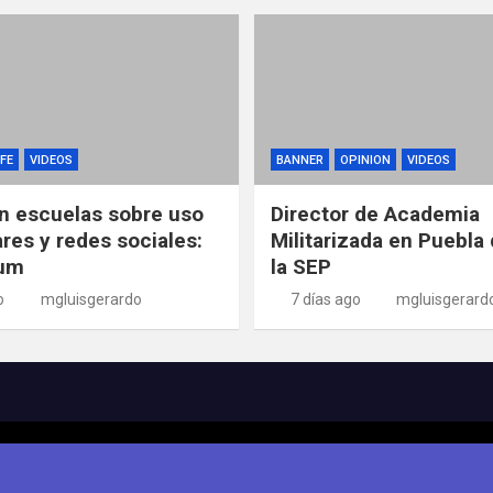
FE
VIDEOS
BANNER
OPINION
VIDEOS
n escuelas sobre uso
Director de Academia
ares y redes sociales:
Militarizada en Puebla 
um
la SEP
o
mgluisgerardo
7 días ago
mgluisgerard