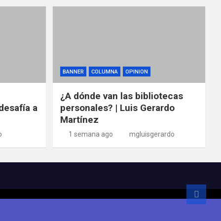
BANNER
COLUMNA
OPINION
¿A dónde van las bibliotecas
desafía a
personales? | Luis Gerardo
Martínez
o
1 semana ago
mgluisgerardo