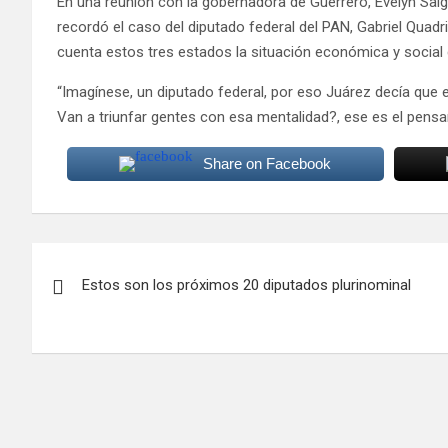
En una reunión con la gobernadora de Guerrero, Evelyn Salga
recordó el caso del diputado federal del PAN, Gabriel Quadr
cuenta estos tres estados la situación económica y social 
“Imagínese, un diputado federal, por eso Juárez decía que 
Van a triunfar gentes con esa mentalidad?, ese es el pens
Share on Facebook
Navegación
Estos son los próximos 20 diputados plurinominal
de
entradas