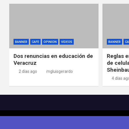
BANNER
CAFE
OPINION
VIDEOS
BANNER
CA
Dos renuncias en educación de
Reglas e
Veracruz
de celul
Sheinba
2 días ago
mgluisgerardo
4 días ag