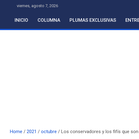
Skip
viernes, agosto 7, 2026
to
content
INICIO
COLUMNA
PLUMAS EXCLUSIVAS
ENTRE
Home
2021
octubre
Los conservadores y los fifís que so