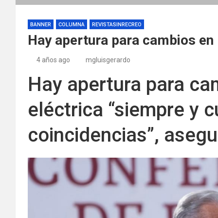
BANNER
COLUMNA
REVISTASINRECREO
Hay apertura para cambios en 
4 años ago
mgluisgerardo
Hay apertura para ca
eléctrica “siempre y 
coincidencias”, aseg