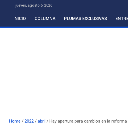
Skip
jueves, agosto 6, 2026
to
content
INICIO
COLUMNA
PLUMAS EXCLUSIVAS
ENTRE
Home
2022
abril
Hay apertura para cambios en la reforma 