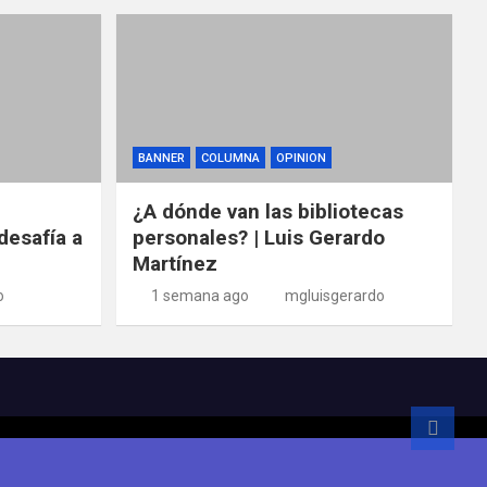
BANNER
COLUMNA
OPINION
¿A dónde van las bibliotecas
desafía a
personales? | Luis Gerardo
Martínez
o
1 semana ago
mgluisgerardo