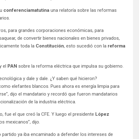
su
conferencia
matutina
una relatoría sobre las reformas
rios.
ieros, para grandes corporaciones económicas, para
 saquear, de convertir bienes nacionales en bienes privados,
cticamente toda la
Constitución
, esto sucedió con la
reforma
y el
PAN
sobre la reforma eléctrica que impulsa su gobierno.
ecnológica y dale y dale. ¿Y saben qué hicieron?
 como elefantes blancos. Pues ahora es energía limpia para
irse”, dijo el mandatario y recordó que fueron mandatarios
ionalización de la industria eléctrica.
o, fue el que creó la CFE. Y luego el presidente
López
los mexicanos”, dijo.
partido ya iba encaminado a defender los intereses de