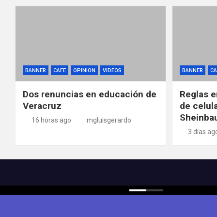
BANNER
CAFE
OPINION
VIDEOS
BANNER
CA
Dos renuncias en educación de
Reglas e
Veracruz
de celul
Sheinba
16 horas ago
mgluisgerardo
3 días ag