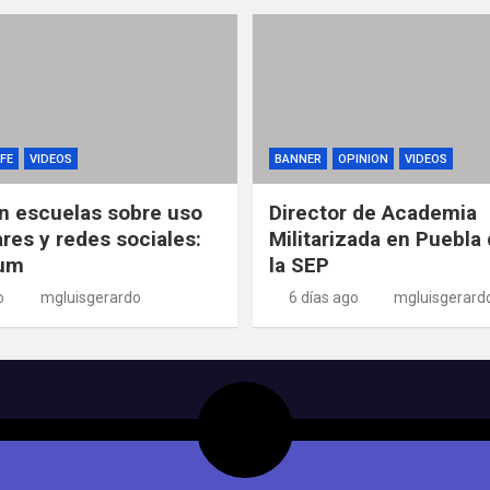
FE
VIDEOS
BANNER
OPINION
VIDEOS
n escuelas sobre uso
Director de Academia
ares y redes sociales:
Militarizada en Puebla 
um
la SEP
o
mgluisgerardo
6 días ago
mgluisgerard