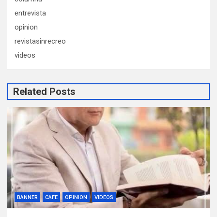
entrevista
opinion
revistasinrecreo
videos
Related Posts
BANNER
CAFE
OPINION
VIDEOS