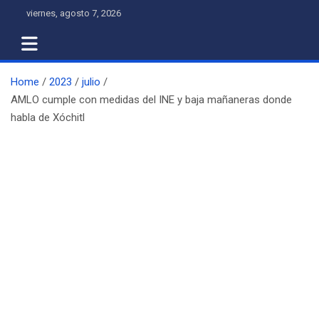
Skip
viernes, agosto 7, 2026
to
content
Home
2023
julio
AMLO cumple con medidas del INE y baja mañaneras donde
habla de Xóchitl