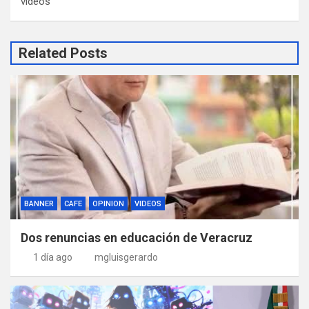
videos
Related Posts
BANNER
CAFE
OPINION
VIDEOS
Dos renuncias en educación de Veracruz
1 día ago
mgluisgerardo