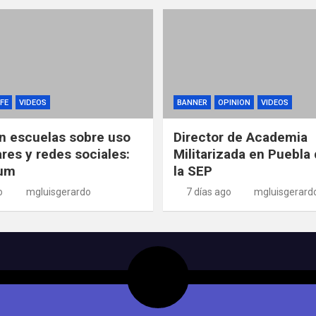
FE
VIDEOS
BANNER
OPINION
VIDEOS
n escuelas sobre uso
Director de Academia
ares y redes sociales:
Militarizada en Puebla 
um
la SEP
o
mgluisgerardo
7 días ago
mgluisgerard