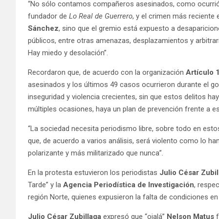
“No sólo contamos compañeros asesinados, como ocurrió
fundador de
Lo Real de Guerrero
, y el crimen más reciente
Sánchez
, sino que el gremio está expuesto a desaparicio
públicos, entre otras amenazas, desplazamientos y arbitra
Hay miedo y desolación”.
Recordaron que, de acuerdo con la organización
Artículo 
asesinados y los últimos 49 casos ocurrieron durante el go
inseguridad y violencia crecientes, sin que estos delitos h
múltiples ocasiones, haya un plan de prevención frente a es
“La sociedad necesita periodismo libre, sobre todo en est
que, de acuerdo a varios análisis, será violento como lo han
polarizante y más militarizado que nunca”.
En la protesta estuvieron los periodistas
Julio César Zubil
Tarde” y la
Agencia Periodística de Investigación
, respe
región Norte, quienes expusieron la falta de condiciones en l
Julio César Zubillaga
expresó que “ojalá”
Nelson Matus