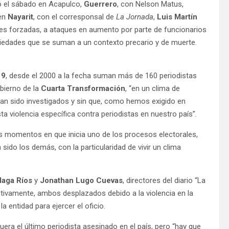
 el sábado en Acapulco,
Guerrero
, con Nelson Matus,
 en
Nayarit
, con el corresponsal de
La Jornada
,
Luis Martín
nes forzadas, a ataques en aumento por parte de funcionarios
riedades que se suman a un contexto precario y de muerte.
19
, desde el 2000 a la fecha suman más de 160 periodistas
bierno de la
Cuarta Transformación
, “en un clima de
ayan sido investigados y sin que, como hemos exigido en
ta violencia específica contra periodistas en nuestro país”.
os momentos en que inicia uno de los procesos electorales,
 sido los demás, con la particularidad de vivir un clima
laga Ríos
y
Jonathan Lugo Cuevas
, directores del diario “La
ctivamente, ambos desplazados debido a la violencia en la
a entidad para ejercer el oficio.
fuera el último periodista asesinado en el país, pero “hay que