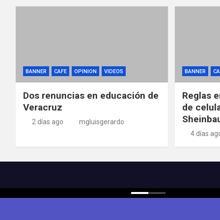
BANNER
CAFE
OPINION
VIDEOS
BANNER
CA
Dos renuncias en educación de
Reglas e
Veracruz
de celul
Sheinba
2 días ago
mgluisgerardo
4 días ag