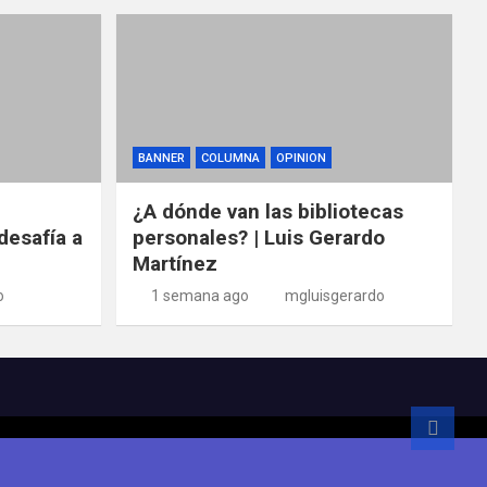
BANNER
COLUMNA
OPINION
¿A dónde van las bibliotecas
desafía a
personales? | Luis Gerardo
Martínez
o
1 semana ago
mgluisgerardo