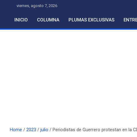
Skip
viernes, agosto 7, 2026
to
content
INICIO
COLUMNA
PLUMAS EXCLUSIVAS
ENTRE
Home
2023
julio
Periodistas de Guerrero protestan en la C