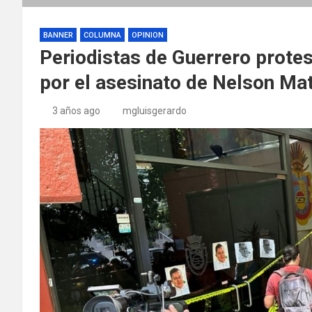
BANNER
COLUMNA
OPINION
Periodistas de Guerrero protes
por el asesinato de Nelson Ma
3 años ago
mgluisgerardo